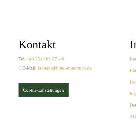
Kontakt
I
Tel:
+49 251 / 61 87 – 0
Kar
E-Mail:
kontakt@hotel-muennich.de
Häu
Ko
Cookie-Einstellungen
Im
Da
A