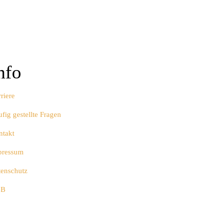
nfo
riere
fig gestellte Fragen
ntakt
pressum
tenschutz
GB