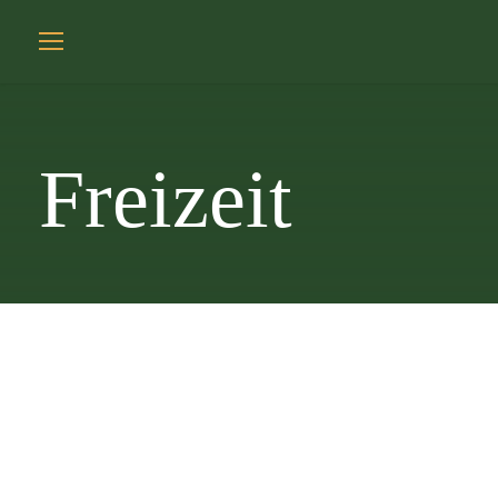
Freizeit
Genießen Sie die vielfältigen Möglichkeiten naheliegender
Freizeitaktivitäten von Waldspaziergängen, Wanderungen,
Kanufahrten und vielem mehr.